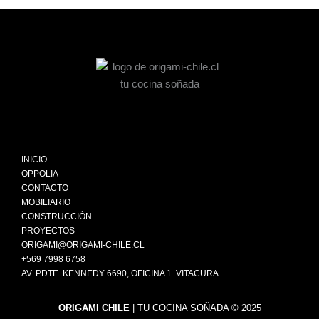
I
F
L
Y
n
a
i
o
s
c
n
u
t
e
k
t
INICIO
a
b
e
u
OPPOLIA
CONTACTO
g
o
d
b
MOBILIARIO
r
o
i
e
CONSTRUCCIÓN
a
k
n
PROYECTOS
m
ORIGAMI@ORIGAMI-CHILE.CL
+569 7998 6758
AV. PDTE. KENNEDY 6690, OFICINA 1. VITACURA
ORIGAMI CHILE
| TU COCINA SOÑADA © 2025